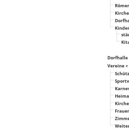
Römer
Kirche
Dorfha
Kinde
stä
Kit
Dorfhalle
Vereine 
Schüt
Sport
Karne
Heima
Kirch
Fraue
Zimme
Weite