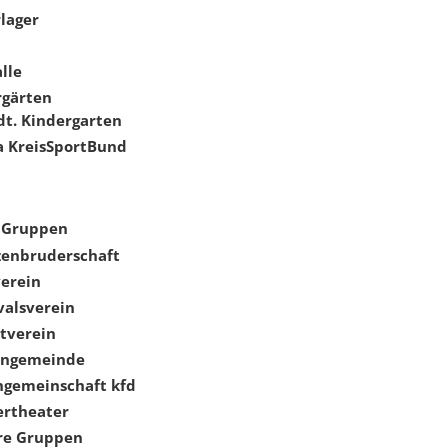
lager
lle
rgärten
dt. Kindergarten
a KreisSportBund
+ Gruppen
zenbruderschaft
verein
valsverein
tverein
engemeinde
ngemeinschaft kfd
rtheater
re Gruppen