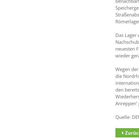
benachbart
Speicherge
Straßenabs
Römerlager
Das Lager 
Nachschubs
neuesten F
wieder ger
Wegen der 
die Nordrh
internatio
den bereit
Wiederhers
Anreppen’ 
Quelle: DE
Zurüc