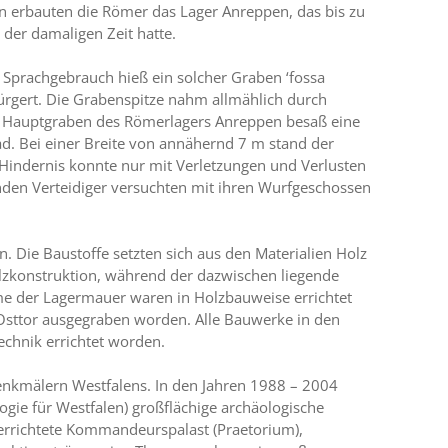
 erbauten die Römer das Lager Anreppen, das bis zu
der damaligen Zeit hatte.
 Sprachgebrauch hieß ein solcher Graben ‘fossa
bürgert. Die Grabenspitze nahm allmählich durch
 Hauptgraben des Römerlagers Anreppen besaß eine
ad. Bei einer Breite von annähernd 7 m stand der
Hindernis konnte nur mit Verletzungen und Verlusten
en Verteidiger versuchten mit ihren Wurfgeschossen
. Die Baustoffe setzten sich aus den Materialien Holz
zkonstruktion, während der dazwischen liegende
me der Lagermauer waren in Holzbauweise errichtet
 Osttor ausgegraben worden. Alle Bauwerke in den
echnik errichtet worden.
enkmälern Westfalens. In den Jahren 1988 – 2004
gie für Westfalen) großflächige archäologische
errichtete Kommandeurspalast (Praetorium),