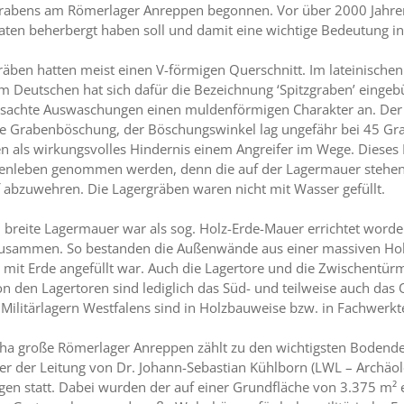
rabens am Römerlager Anreppen begonnen. Vor über 2000 Jahren
aten beherbergt haben soll und damit eine wichtige Bedeutung in 
räben hatten meist einen V-förmigen Querschnitt. Im lateinischen
, im Deutschen hat sich dafür die Bezeichnung ‘Spitzgraben’ einge
sachte Auswaschungen einen muldenförmigen Charakter an. Der
eile Grabenböschung, der Böschungswinkel lag ungefähr bei 45 Gr
n als wirkungsvolles Hindernis einem Angreifer im Wege. Dieses 
nleben genommen werden, denn die auf der Lagermauer stehend
f abzuwehren. Die Lagergräben waren nicht mit Wasser gefüllt.
m breite Lagermauer war als sog. Holz-Erde-Mauer errichtet worden
usammen. So bestanden die Außenwände aus einer massiven Hol
mit Erde angefüllt war. Auch die Lagertore und die Zwischentür
n den Lagertoren sind lediglich das Süd- und teilweise auch das
Militärlagern Westfalens sind in Holzbauweise bzw. in Fachwerkt
 ha große Römerlager Anreppen zählt zu den wichtigsten Bodend
er der Leitung von Dr. Johann-Sebastian Kühlborn (LWL – Archäolo
en statt. Dabei wurden der auf einer Grundfläche von 3.375 m² 