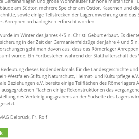
e Gartenanlagen und große Wohnhäuser für hohe militärische Fu
bäude am Südtor, mehrere Speicher am Osttor, Kasernen und die 
chnitte, sowie einige Teilstrecken der Lagerumwehrung und das S
s Anreppen archäologisch erforscht worden.
wurde im Winter des Jahres 4/5 n. Christi Geburt erbaut. Es dient
icherung in der Zeit der Germanienfeldzüge der Jahre 4 und 5 n. C
orschungen geht man davon aus, dass das Römerlager Anreppen 
äumt wurde. Ein Fortbestehen während der Statthalterschaft des Va
Bedeutung dieses Bodendenkmals für die Landesgeschichte und fü
ein-Westfalen-Stiftung Naturschutz, Heimat- und Kulturpflege e.V
nale Beziehungen e.V. bereits einige Teilflächen des Römerlagers
s ausgegrabenen Flächen einige Rekonstruktionen das vergangene
tellung des Verteidigungsgrabens an der Südseite des Lagers wir
gesetzt.
MAG Delbrück, Fr. Rolf
k