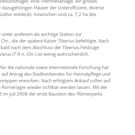
nktionsträger, eine Thermenanlage, ein großes
dazugehörigen Häuser der Unteroffiziere, diverse
üdtor entdeckt. Inzwischen sind ca. 7,2 ha des
e unter anderem als wichtige Station zur
hr., die der spätere Kaiser Tiberius befehligte. Nach
bald nach dem Abschluss der Tiberius-Feldzüge
rus (7-9 n. Chr.) ist wenig wahrscheinlich.
r die nationale sowie internationale Forschung hat
. auf Antrag des Stadtverbandes für Heimatpflege und
 Anreppen erworben. Nach erfolgtem Ankauf sollen auf
 Römerlager wieder sichtbar werden lassen. Mit der
d im Juli 2008 der erste Baustein des ‘Römerparks