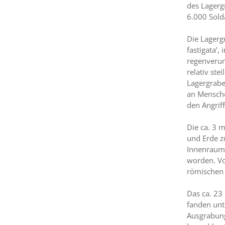
des Lagerg
6.000 Sold
Die Lagerg
fastigata’
regenverur
relativ st
Lagergrabe
an Mensche
den Angrif
Die ca. 3 
und Erde z
Innenraum 
worden. Vo
römischen 
Das ca. 23
fanden unt
Ausgrabung